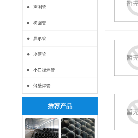
声测管
椭圆管
异形管
冷硬管
小口径焊管
薄壁焊管
推荐产品