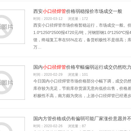
西安
小口径焊管
价格弱稳报价市场成交一般
时间：2020-03-12
浏览量：172
西安小口径焊管市场价格暂稳运行，市场成交一般。价格方面
1.0*1250*2500报4720元/吨，河钢邯钢1.0*1
馈，终端复工率在55%左右，备货积极性不是很高；库
万…
国内
小口径焊管
价格窄幅偏弱运行成交仍然吃
时间：2020-02-29
浏览量：101
今日国内小口径焊管市场价格部分小幅下调，成交仍
库存较为充足，节前库存货源无意向低价出售，价格
积极性不高，南方颇为突出，上游小口径焊管已经逐步
国内方管价格或仍有偏弱可能厂家涨价意愿并
时间：2020-02-26
浏览量：87