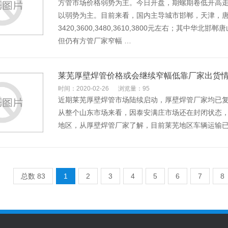
方管市场价格弱势为主。今日开盘，期螺期卷低开高
以弱势为主。目前来看，国内主导城市邯郸，天津，唐
3420,3600,3480,3610,3800元左右；其中
但仍有方管厂家窄幅 …
莱芜厚壁焊管价格或会继续窄幅低靠厂家出货
时间：2020-02-26
浏览量：95
近期莱芜厚壁焊管市场陆续启动，厚壁焊管厂家均已
从整个山东市场来看，因泰安满庄市场还在封闭状态
地区，从厚壁焊管厂家了解，目前莱芜地区车辆运输已
总数 83
1
2
3
4
5
6
7
8