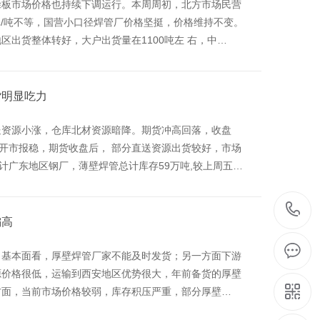
涂板市场价格也持续下调运行。本周周初，北方市场民营
0元/吨不等，国营小口径焊管厂价格坚挺，价格维持不变。
出货整体转好，大户出货量在1100吨左 右，中…
货明显吃力
送资源小涨，仓库北材资源暗降。期货冲高回落，收盘
价格开市报稳，期货收盘后， 部分直送资源出货较好，市场
计广东地区钢厂，薄壁焊管总计库存59万吨,较上周五…
偏高
。基本面看，厚壁焊管厂家不能及时发货；另一方面下游
源价格很低，运输到西安地区优势很大，年前备货的厚壁
态方面，当前市场价格较弱，库存积压严重，部分厚壁…