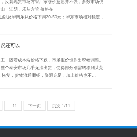
走，反观现货市场方管厂家涨价意愿并不强，多数市场仍
山，江阴，乐从方管 价格在
华北邯郸唐山以及华南乐从价格下调20-50元；华东市场相对稳定，
情况还可以
复工，随着成本端价格下跌，市场报价也作出窄幅调整。
，整个泰安市场几乎无法出货，使得部分刚需转移到莱芜
 恢复，货物流通顺畅，资源充足，加上价格也不…
...11
下一页
页次 1/11