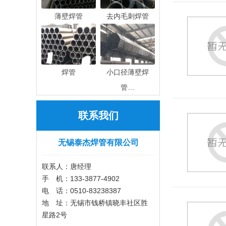
薄壁焊管
去内毛刺焊管
焊管
小口径薄壁焊
管…
联系我们
无锡泰杰焊管有限公司
联系人：唐经理
手 机：133-3877-4902
电 话：0510-83238387
地 址：无锡市钱桥镇晓丰社区胜
星路2号