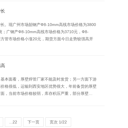
增长
。现广州市场韶钢产Ф8-10mm高线市场价格为3800
元/吨；广钢产Ф8-10mm高线市场价格为3710元，Ф8-
吨。 广州方管市场价格小涨20元，期货方面今日走势较强高开
偏高
。基本面看，厚壁焊管厂家不能及时发货；另一方面下游
源价格很低，运输到西安地区优势很大，年前备货的厚壁
态方面，当前市场价格较弱，库存积压严重，部分厚壁…
...22
下一页
页次 1/22