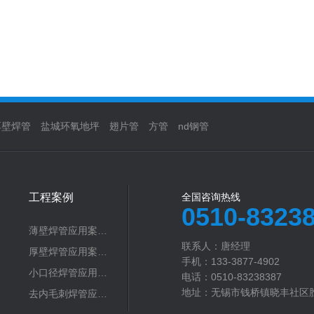
厚壁焊管
盐城环氧地坪
翅片管
方管
nd钢管
工程案例
全国咨询热线
0510-8323
薄壁焊管应用案…
联系人：唐经理‬
厚壁焊管应用案…
手机：133-3877-4902
小口径焊管应用…
电话：0510-83238387
地址：无锡市钱桥镇晓丰社区
去内毛刺焊管应…