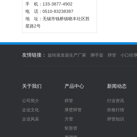
手 机：133-3877-4902
电 话：0510-83238387
地 址：无锡市钱桥镇晓丰社区胜
星路2号
友情链接：
旋转蒸发器生产厂家
脚手架
焊管
小口径
关于我们
产品中心
新闻动态
公司简介
焊管
行业资讯
企业文化
厚壁焊管
价格行情
企业风采
方管
焊管知识
矩形管