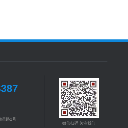
8387
胜星路2号
微信扫码 关注我们