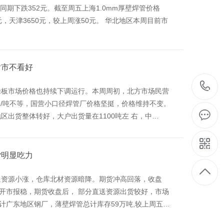
同期下跌352元。截至周五上海1.0mm厚壁焊管价格
0元，天津3650元，较上周涨50元。 华北地区本周目前市
后市不看好
涂板市场价格也持续下调运行。本周周初，北方市场民营
0元/吨不等，国营小口径焊管厂价格坚挺，价格维持不变。
出货整体转好，大户出货量在1100吨左 右，中…
货明显吃力
送资源小涨，仓库北材资源暗降。期货冲高回落，收盘
价格开市报稳，期货收盘后， 部分直送资源出货较好，市场
计广东地区钢厂，薄壁焊管总计库存59万吨,较上周五…